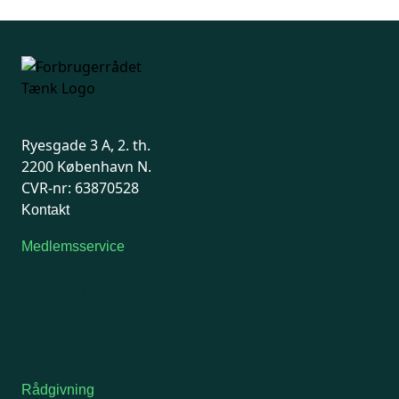
Ryesgade 3 A, 2. th.
2200 København N.
CVR-nr: 63870528
Kontakt
Medlemsservice
Man-tirsdag: kl. 9-12
Onsdag: Lukket
Tors-fredag: kl. 9-12
7741 7741
Kontakt medlemsservice
Rådgivning