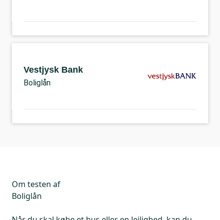
Vestjysk Bank
Boliglån
Om testen af
Boliglån
Når du skal købe et hus eller en lejlighed, kan du