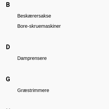
B
Beskærersakse
Bore-skruemaskiner
D
Damprensere
G
Græstrimmere