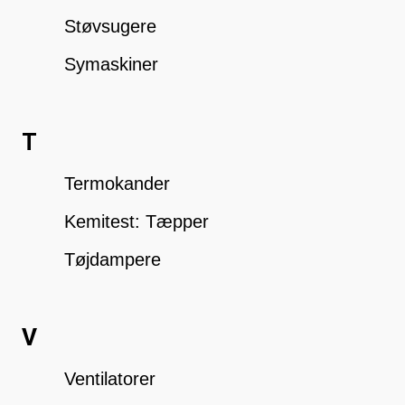
Støvsugere
Symaskiner
T
Termokander
Kemitest: Tæpper
Tøjdampere
V
Ventilatorer