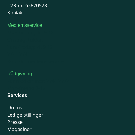
CVR-nr: 63870528
Kontakt
Medlemsservice
Man-tirsdag: kl. 9-12
Onsdag: Lukket
Tors-fredag: kl. 9-12
7741 7741
Kontakt medlemsservice
Rådgivning
For medlemmer: 7741 7777
Man-fredag 9-15
Services
Om os
Ledige stillinger
Presse
Magasiner