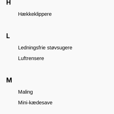
H
Hækkeklippere
L
Ledningsfrie støvsugere
Luftrensere
M
Maling
Mini-kædesave