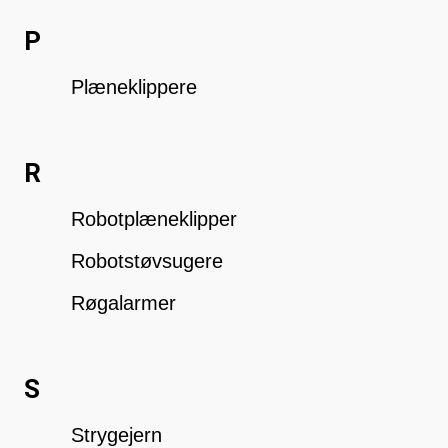
P
Plæneklippere
R
Robotplæneklipper
Robotstøvsugere
Røgalarmer
S
Strygejern