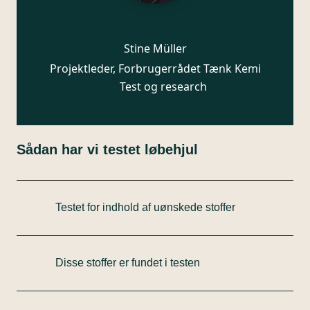
Stine Müller
Projektleder, Forbrugerrådet Tænk Kemi
Test og research
Sådan har vi testet løbehjul
Testet for indhold af uønskede stoffer
​​​​​​Vi har sendt 12 løbehjul til test på et kemisk
laboratorium. Fem løbehjul er trehjulede til de
Disse stoffer er fundet i testen
yngste børn, og de sidste syv løbehjul er de
traditionelle tohjulede løbehjul til børn fra fem til
Overordnet resultat fra testen