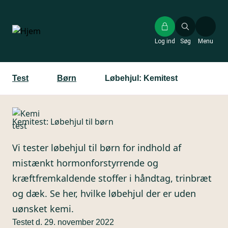
Gå
til
hovedindhold
Log ind
Søg
Menu
Test
Børn
Løbehjul: Kemitest
Kemitest:
Løbehjul til børn
Vi tester løbehjul til børn for indhold af
mistænkt hormonforstyrrende og
kræftfremkaldende stoffer i håndtag, trinbræt
og dæk. Se her, hvilke løbehjul der er uden
uønsket kemi.
Testet d. 29. november 2022