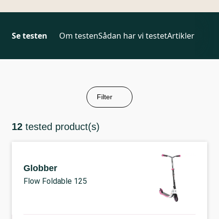
Se testen
Om testen
Sådan har vi testet
Artikler
Filter
12
tested product(s)
Globber
Flow Foldable 125