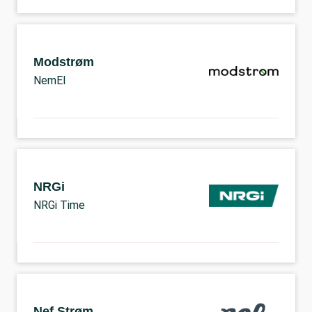
Modstrøm
NemEl
NRGi
NRGi Time
Nef Strøm