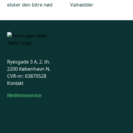
elsker den bitre nød
Valnødder
Ryesgade 3 A, 2. th.
2200 København N.
CVR-nr: 63870528
Kontakt
Medlemsservice
Man-tirsdag: kl. 9-12
Onsdag: Lukket
Tors-fredag: kl. 9-12
7741 7741
Kontakt medlemsservice