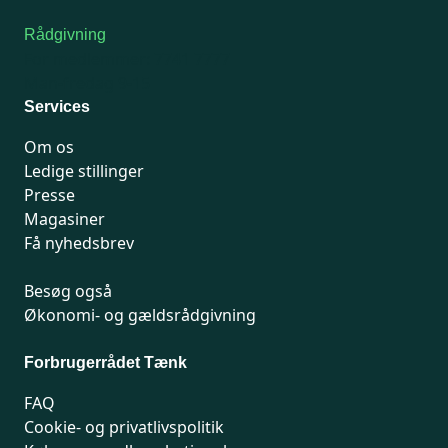
Rådgivning
For medlemmer: 7741 7777
Man-fredag 9-15
Services
Om os
Ledige stillinger
Presse
Magasiner
Få nyhedsbrev
Besøg også
Økonomi- og gældsrådgivning
Forbrugerrådet Tænk
FAQ
Cookie- og privatlivspolitik