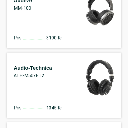
Audeze
MM-100
Pris
3190 Kr.
Audio-Technica
ATH-M50xBT2
Pris
1345 Kr.