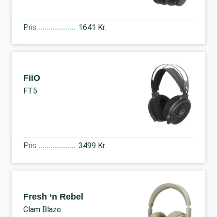
Pris
1641 Kr.
FiiO
FT5
Pris
3499 Kr.
Fresh ‘n Rebel
Clam Blaze