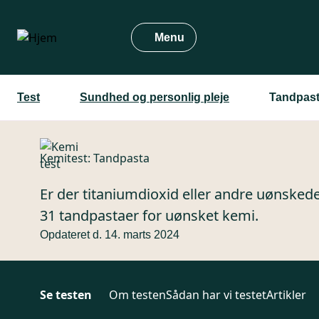
Gå
til
Menu
hovedindhold
Test
Sundhed og personlig pleje
Tandpast
Kemitest: Tandpasta
Er der titaniumdioxid eller andre uønskede 
31 tandpastaer for uønsket kemi.
Opdateret d. 14. marts 2024
Se testen
Om testen
Sådan har vi testet
Artikler