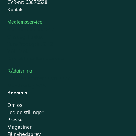
CVR-nr: 63870528
Kontakt
Medlemsservice
Man-tirsdag: kl. 9-12
Onsdag: Lukket
Tors-fredag: kl. 9-12
7741 7741
Kontakt medlemsservice
Rådgivning
For medlemmer: 7741 7777
Man-fredag 9-15
Services
Om os
Ledige stillinger
Presse
Magasiner
Få nyhedsbrev