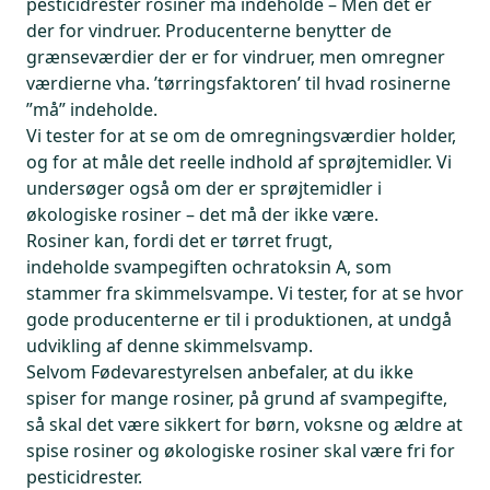
pesticidrester rosiner må indeholde – Men det er
der for vindruer. Producenterne benytter de
grænseværdier der er for vindruer, men omregner
værdierne vha. ’tørringsfaktoren’ til hvad rosinerne
”må” indeholde.
Vi tester for at se om de omregningsværdier holder,
og for at måle det reelle indhold af sprøjtemidler. Vi
undersøger også om der er sprøjtemidler i
økologiske rosiner – det må der ikke være.
Rosiner kan, fordi det er tørret frugt,
indeholde svampegiften ochratoksin A, som
stammer fra skimmelsvampe. Vi tester, for at se hvor
gode producenterne er til i produktionen, at undgå
udvikling af denne skimmelsvamp.
Selvom Fødevarestyrelsen anbefaler, at du ikke
spiser for mange rosiner, på grund af svampegifte,
så skal det være sikkert for børn, voksne og ældre at
spise rosiner og økologiske rosiner skal være fri for
pesticidrester.