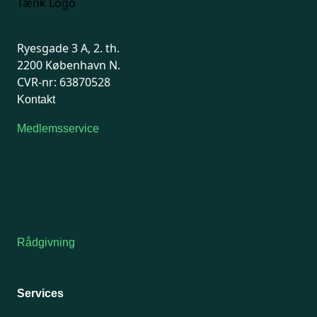
Ryesgade 3 A, 2. th.
2200 København N.
CVR-nr: 63870528
Kontakt
Medlemsservice
Man-tirsdag: kl. 9-12
Onsdag: Lukket
Tors-fredag: kl. 9-12
7741 7741
Kontakt medlemsservice
Rådgivning
For medlemmer: 7741 7777
Man-fredag 9-15
Services