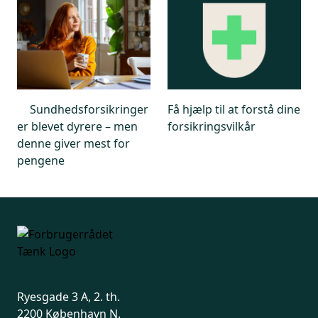
med behandling og operation
Transport og sygetransport til og fra hjem
Efterkontrol ambulant
Re-operation / Ny behandling
Genoptræning
Midlertidige hjælpemidler
Rekreation
Sundhedsforsikringer
Få hjælp til at forstå dine
Kroniske sygdomme
er blevet dyrere – men
forsikringsvilkår
Følgesygdomme til kroniske sygdomme
denne giver mest for
Dækning af sygdomme
pengene
Andre behandlingsformer end fysioterapi og
kiropraktik
Fysioterapi og kiropraktik
Psykolog
Akut krisehjælp
Psykiater
Misbrug
Terminalpleje
Ryesgade 3 A, 2. th.
Det parameter der samlet vægter samlet mest i
2200 København N.