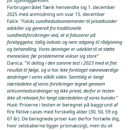
for offentliggørelsen.”
Forbrugerrådet Tænk henvendte sig 1. december
2025 med anmodning om svar 15. december
Falck
: ”
Falcks sundhedsabonnementer til privatkunder
adskiller sig generelt fra traditionelle
sundhedsforsikringer ved, at vi fokuserer på
forebyggelse, tidlig indsats og nem adgang til rådgivning
og behandling. Vores løsninger er udviklet til at støtte
mennesker, før problemerne vokser sig store”
Danica
: "
Vi deltog i den samme test i 2023 med et fint
resultat til følge, og vi har ikke foretaget nævneværdige
ændringer i vores vilkår siden. Samtidig er langt
størstedelen af vores forsikringer tegnet gennem
virksomhedsordninger og ikke privat, derfor er testen
ikke så relevant for langt størstedelen af vores kunder."
Husk
: Priserne i testen er beregnet på baggrund af
fire fiktive cases med forskellig alder (30, 50, 59 og
67 år). De beregnede priser kan derfor fortælle dig,
hvor selskaberne ligger prismæssigt, men du vil