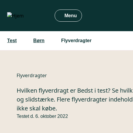
Gå
til
Menu
hovedindhold
Test
Børn
Flyverdragter
Flyverdragter
Hvilken flyverdragt er Bedst i test? Se hv
og slidstærke. Flere flyverdragter indehol
ikke skal købe.
Testet d. 6. oktober 2022