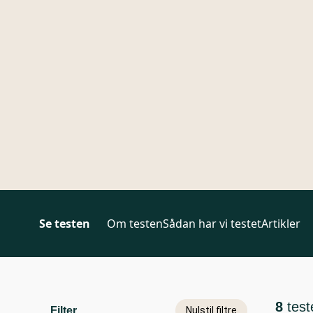
Se testen
Om testen
Sådan har vi testet
Artikler
8
test
Filter
Nulstil filtre