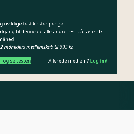
 uvildige test koster penge
dgang til denne og alle andre test på tænk.dk
/ måned
12 måneders medlemskab til 695 kr.
m og se testen
Allerede medlem?
Log ind