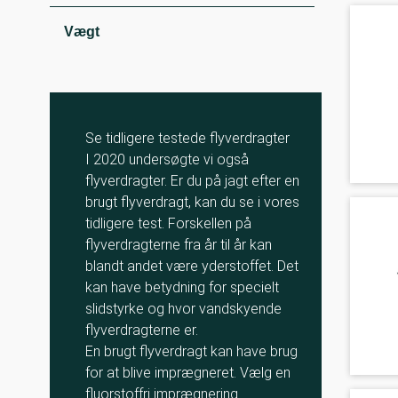
Vægt
Se tidligere testede flyverdragter
I 2020 undersøgte vi også
flyverdragter. Er du på jagt efter en
brugt flyverdragt, kan du se i vores
tidligere test. Forskellen på
flyverdragterne fra år til år kan
blandt andet være yderstoffet. Det
kan have betydning for specielt
slidstyrke og hvor vandskyende
flyverdragterne er.
En brugt flyverdragt kan have brug
for at blive imprægneret. Vælg en
fluorstoffri imprægnering.