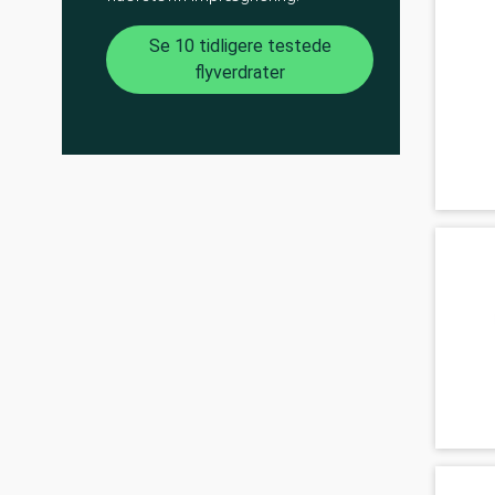
Se 10 tidligere testede
flyverdrater