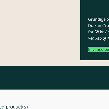
Grundige og
Du kan få a
for 58 kr. 
Ved køb af 
Bliv medle
ed product(s)