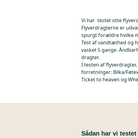
Vi har testet otte flyve
Flyverdragterne er udva
spurgt forældre hvilke m
Test af vandtæthed og ho
vasket 5 gange. Åndbarhe
dragter.
I testen af flyverdragter
forretninger: Bilka/Føte
Ticket to heaven og Wh
Sådan har vi testet