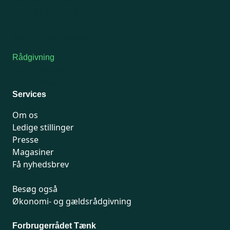
Tors-fredag: kl. 9-12
7741 7741
Kontakt medlemsservice
Rådgivning
For medlemmer: 7741 7777
Man-fredag 9-15
Services
Om os
Ledige stillinger
Presse
Magasiner
Få nyhedsbrev
Besøg også
Økonomi- og gældsrådgivning
Forbrugerrådet Tænk