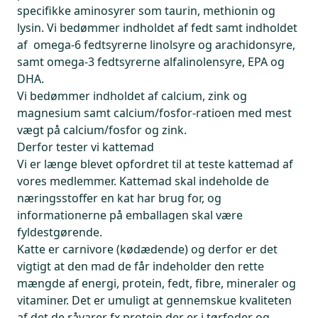
specifikke aminosyrer som taurin, methionin og
lysin. Vi bedømmer indholdet af fedt samt indholdet
af omega-6 fedtsyrerne linolsyre og arachidonsyre,
samt omega-3 fedtsyrerne alfalinolensyre, EPA og
DHA.
Vi bedømmer indholdet af calcium, zink og
magnesium samt calcium/fosfor-ratioen med mest
vægt på calcium/fosfor og zink.
Derfor tester vi kattemad
Vi er længe blevet opfordret til at teste kattemad af
vores medlemmer. Kattemad skal indeholde de
næringsstoffer en kat har brug for, og
informationerne på emballagen skal være
fyldestgørende.
Katte er carnivore (kødædende) og derfor er det
vigtigt at den mad de får indeholder den rette
mængde af energi, protein, fedt, fibre, mineraler og
vitaminer. Det er umuligt at gennemskue kvaliteten
af det de råvarer fx protein der er i tørfoder og