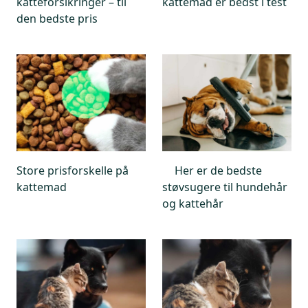
katteforsikringer – til
kattemad er bedst i test
den bedste pris
Store prisforskelle på
Her er de bedste
kattemad
støvsugere til hundehår
og kattehår