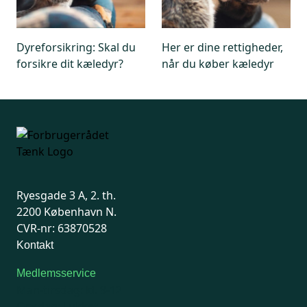
Dyreforsikring: Skal du
Her er dine rettigheder,
forsikre dit kæledyr?
når du køber kæledyr
Ryesgade 3 A, 2. th.
2200 København N.
CVR-nr: 63870528
Kontakt
Medlemsservice
Man-tirsdag: kl. 9-12
Onsdag: Lukket