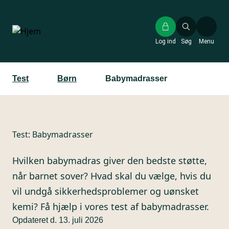
Gå
til
hovedindhold
Log ind
Søg
Menu
Test
Børn
Babymadrasser
Test:
Babymadrasser
Hvilken babymadras giver den bedste støtte,
når barnet sover? Hvad skal du vælge, hvis du
vil undgå sikkerhedsproblemer og uønsket
kemi? Få hjælp i vores test af babymadrasser.
Opdateret d. 13. juli 2026