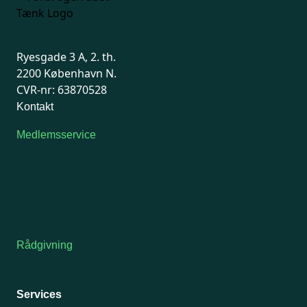
Ryesgade 3 A, 2. th.
2200 København N.
CVR-nr: 63870528
Kontakt
Medlemsservice
Man-tirsdag: kl. 9-12
Onsdag: Lukket
Tors-fredag: kl. 9-12
7741 7741
Kontakt medlemsservice
Rådgivning
For medlemmer: 7741 7777
Man-fredag 9-15
Services