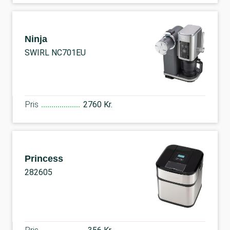
Ninja
SWIRL NC701EU
Pris
2760 Kr.
Princess
282605