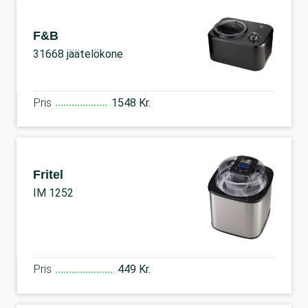
F&B
31668 jäätelökone
Pris
1548 Kr.
Fritel
IM 1252
Pris
449 Kr.