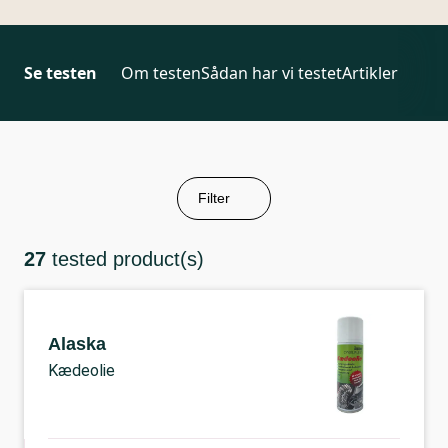
Se testen
Om testen
Sådan har vi testet
Artikler
Filter
27
tested product(s)
Alaska
Kædeolie