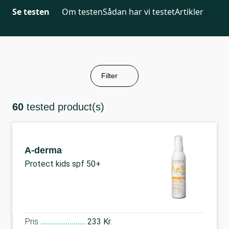
Se testen
Om testen
Sådan har vi testet
Artikler
Filter
60
tested product(s)
A-derma
Protect kids spf 50+
Pris
233 Kr.