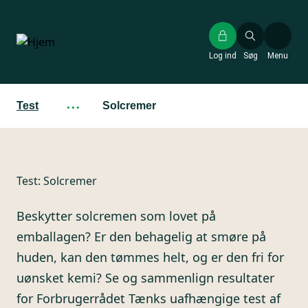
Gå
til
hovedindhold
Log ind
Søg
Menu
Test
···
Solcremer
Test:
Solcremer
Beskytter solcremen som lovet på
emballagen? Er den behagelig at smøre på
huden, kan den tømmes helt, og er den fri for
uønsket kemi? Se og sammenlign resultater
for Forbrugerrådet Tænks uafhængige test af