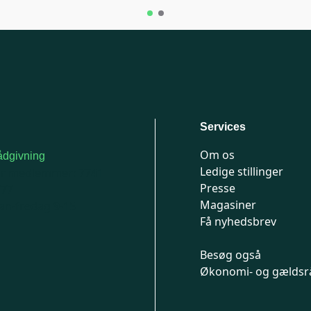
Services
Om os
dgivning
Ledige stillinger
or medlemmer: 7741
Presse
777
Magasiner
n-fredag 9-15
Få nyhedsbrev
Besøg også
Økonomi- og gældsr