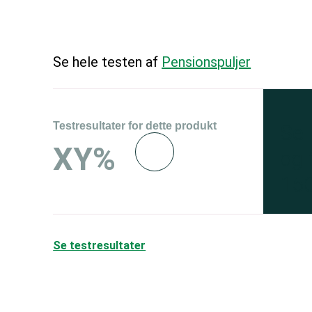
Se hele testen af
Pensionspuljer
Testresultater for dette produkt
Se 
XY%
og 
150
Se testresultater