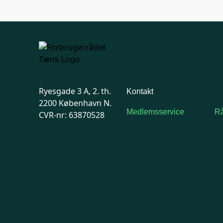
Ryesgade 3 A, 2. th.
Kontakt
2200 København N.
Medlemsservice
Rå
CVR-nr: 63870528
Man-tirsdag: kl. 9-12
F
Onsdag: Lukket
7
Tors-fredag: kl. 9-12
Ma
7741 7741
Kontakt
medlemsservice