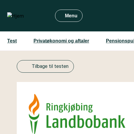
Gå
til
Menu
hovedindhold
Test
Privatøkonomi og aftaler
Pensionspul
Tilbage til testen