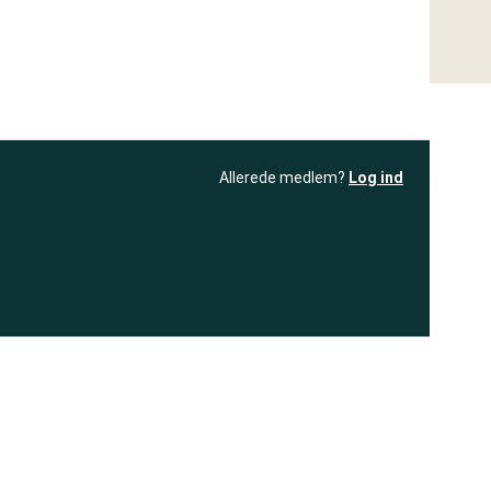
Allerede medlem?
Log ind
resultatet
Bliv medlem
få adgang til
+ andre test