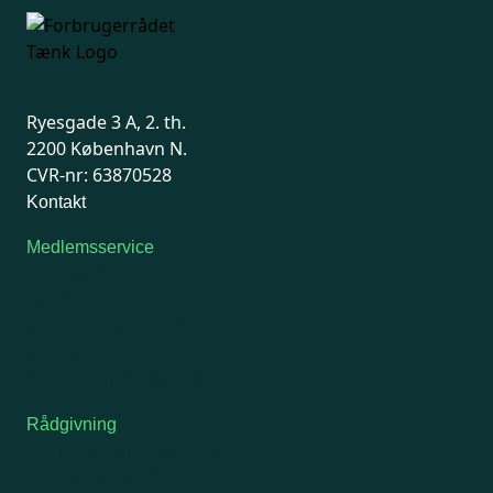
Ryesgade 3 A, 2. th.
2200 København N.
CVR-nr: 63870528
Kontakt
Medlemsservice
Man-tirsdag: kl. 9-12
Onsdag: Lukket
Tors-fredag: kl. 9-12
7741 7741
Kontakt medlemsservice
Rådgivning
For medlemmer: 7741 7777
Man-fredag 9-15