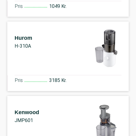
Pris
1049 Kr.
Hurom
H-310A
Pris
3185 Kr.
Kenwood
JMP601