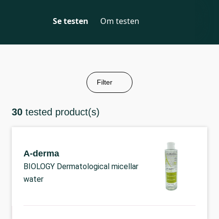
Se testen
Om testen
Filter
30
tested product(s)
A-derma
BIOLOGY Dermatological micellar
water