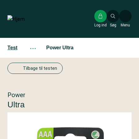
Gå
til
hovedindhold
Log ind
Søg
Menu
Test
···
Power Ultra
Tilbage til testen
Power
Ultra