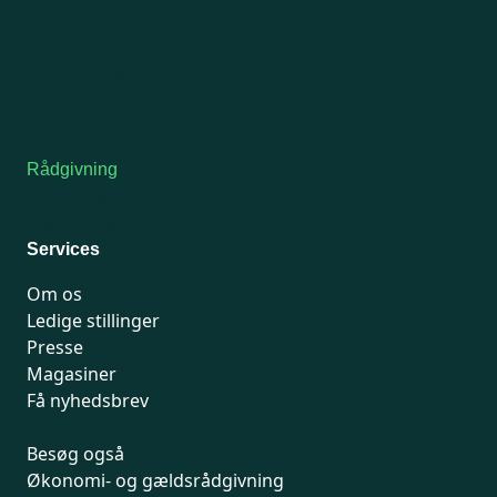
Man-tirsdag: kl. 9-12
Onsdag: Lukket
Tors-fredag: kl. 9-12
7741 7741
Kontakt medlemsservice
Rådgivning
For medlemmer: 7741 7777
Man-fredag 9-15
Services
Om os
Ledige stillinger
Presse
Magasiner
Få nyhedsbrev
Besøg også
Økonomi- og gældsrådgivning