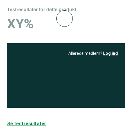
Testresultater for dette produkt
XY%
Allerede medlem?
Log ind
Se resultatet
og få adgang
til 150+ andre test
Bliv medlem
Se testresultater