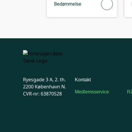
Bedømmelse
Ryesgade 3 A, 2. th.
Kontakt
2200 København N.
Medlemsservice
Rå
CVR-nr: 63870528
Man-tirsdag: kl. 9-12
F
Onsdag: Lukket
7
Tors-fredag: kl. 9-12
Ma
7741 7741
Kontakt