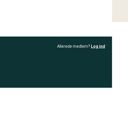
Allerede medlem?
Log ind
resultatet
Bliv medlem
få adgang til
+ andre test