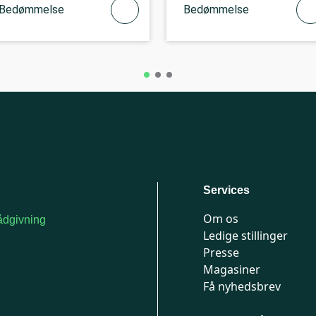
Bedømmelse
Bedømmelse
Services
Om os
dgivning
Ledige stillinger
or medlemmer: 7741
Presse
777
Magasiner
n-fredag 9-15
Få nyhedsbrev