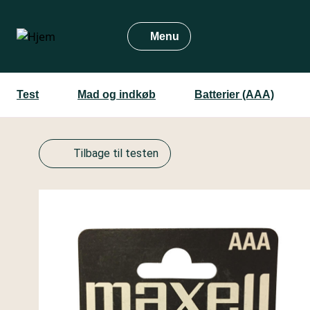
Gå
til
Menu
hovedindhold
Test
Mad og indkøb
Batterier (AAA)
Tilbage til testen