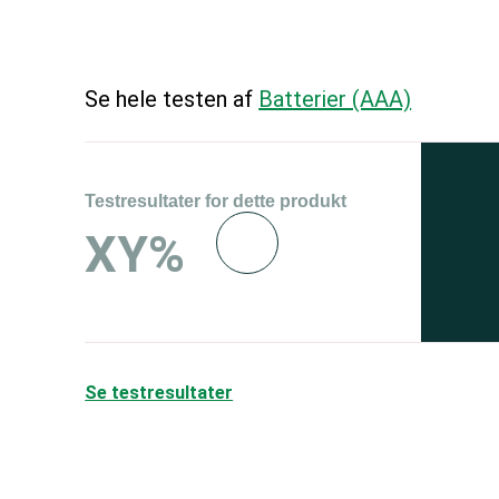
Se hele testen af
Batterier (AAA)
Testresultater for dette produkt
Se 
XY%
og 
150
Se testresultater