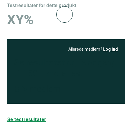
Testresultater for dette produkt
XY%
Allerede medlem?
Log ind
Se resultatet
og få adgang
til 150+ andre test
Bliv medlem
Se testresultater