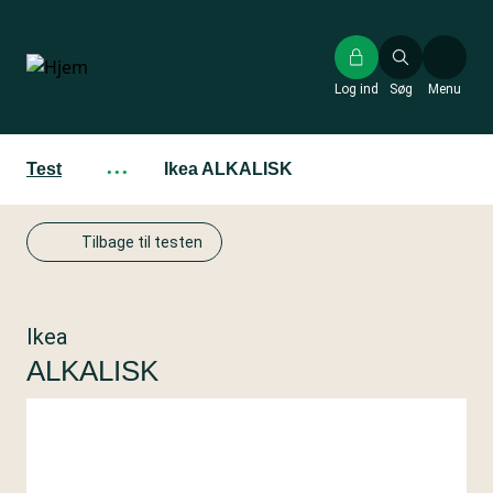
Gå
til
hovedindhold
Log ind
Søg
Menu
Test
···
Ikea ALKALISK
Tilbage til testen
Ikea
ALKALISK