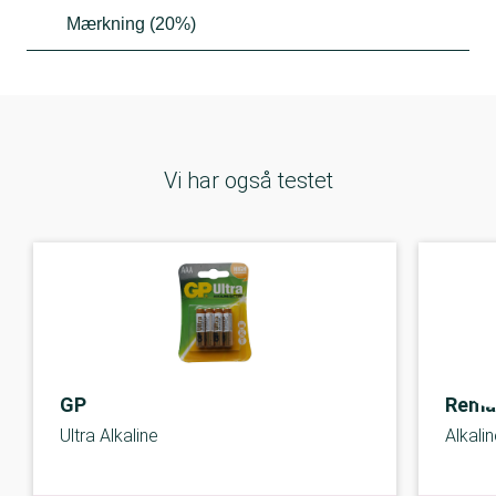
Mærkning (20%)
Vi har også testet
GP
Rema
Ultra Alkaline
Alkali