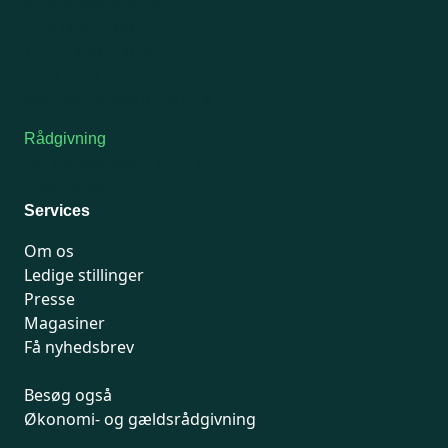
Man-tirsdag: kl. 9-12
Onsdag: Lukket
Tors-fredag: kl. 9-12
7741 7741
Kontakt medlemsservice
Rådgivning
For medlemmer: 7741 7777
Man-fredag 9-15
Services
Om os
Ledige stillinger
Presse
Magasiner
Få nyhedsbrev
Besøg også
Økonomi- og gældsrådgivning