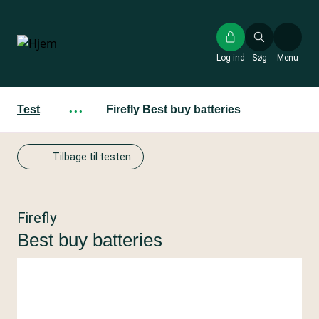
Gå
til
hovedindhold
Log ind
Søg
Menu
Test
···
Firefly Best buy batteries
Tilbage til testen
Firefly
Best buy batteries