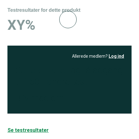
Testresultater for dette produkt
XY%
Allerede medlem?
Log ind
Se resultatet
og få adgang
til 150+ andre test
Bliv medlem
Se testresultater