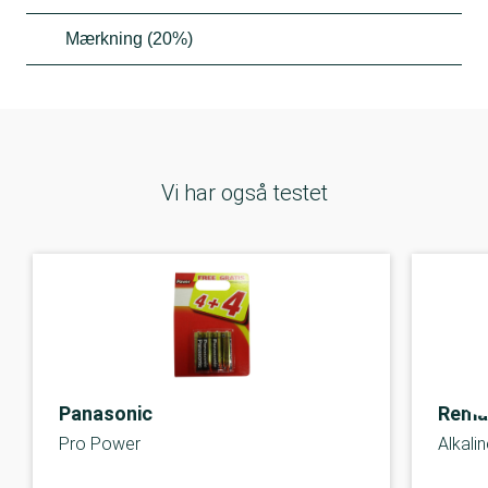
Mærkning (20%)
Vi har også testet
Panasonic
Rema
Pro Power
Alkali