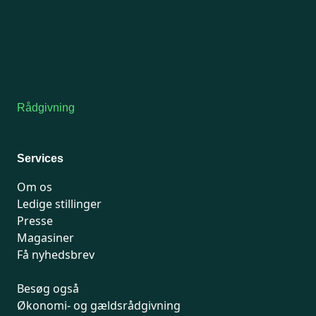
Man-tirsdag: kl. 9-12
Onsdag: Lukket
Tors-fredag: kl. 9-12
7741 7741
Kontakt medlemsservice
Rådgivning
For medlemmer: 7741 7777
Man-fredag 9-15
Services
Om os
Ledige stillinger
Presse
Magasiner
Få nyhedsbrev
Besøg også
Økonomi- og gældsrådgivning