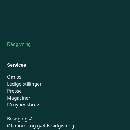
Man-tirsdag: kl. 9-12
Onsdag: Lukket
Tors-fredag: kl. 9-12
7741 7741
Kontakt medlemsservice
Rådgivning
For medlemmer: 7741 7777
Man-fredag 9-15
Services
Om os
Ledige stillinger
Presse
Magasiner
Få nyhedsbrev
Besøg også
Økonomi- og gældsrådgivning