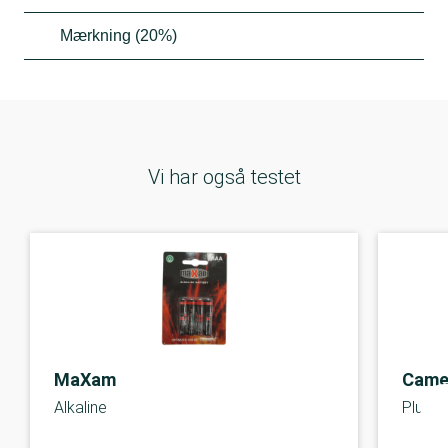
Mærkning (20%)
Vi har også testet
MaXam
Came
Alkaline
Plus A