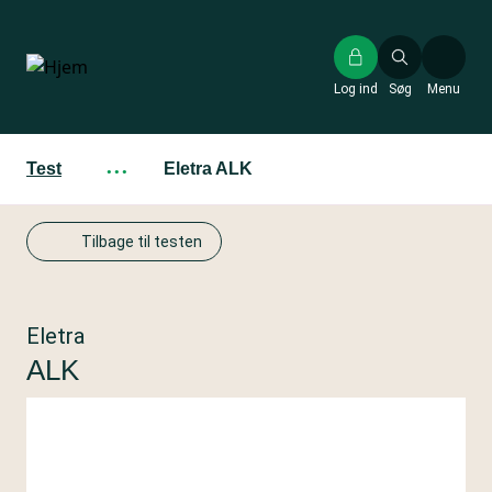
Gå
til
hovedindhold
Log ind
Søg
Menu
Test
···
Eletra ALK
Tilbage til testen
Eletra
ALK