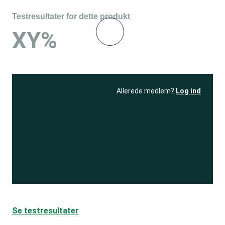
Testresultater for dette produkt
XY%
Allerede medlem?
Log ind
Se resultatet
og få adgang
til 150+ andre test
Bliv medlem
Se testresultater