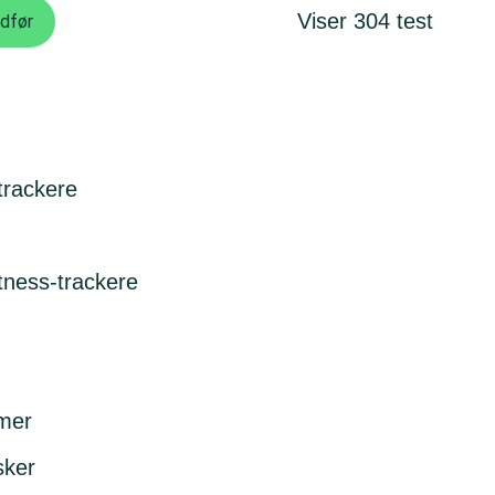
Viser
304
test
trackere
itness-trackere
emer
sker