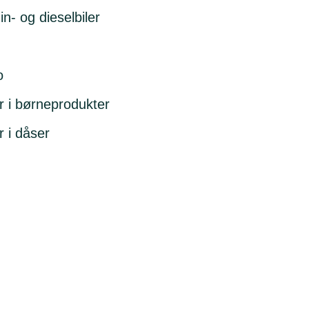
zin- og dieselbiler
o
r i børneprodukter
 i dåser