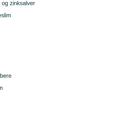
 og zinksalver
slim
abere
m