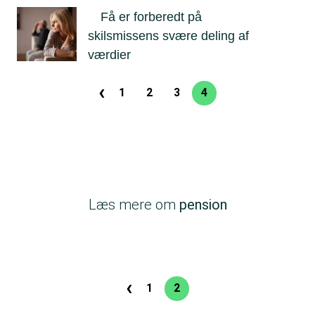
Få er forberedt på
skilsmissens svære deling af
værdier
‹
Sideinddeling
1
2
3
4
Side
Side
Side
Nuværende
Forrige
side
side
Læs mere om
pension
‹
Sideinddeling
1
2
Side
Nuværende
Forrige