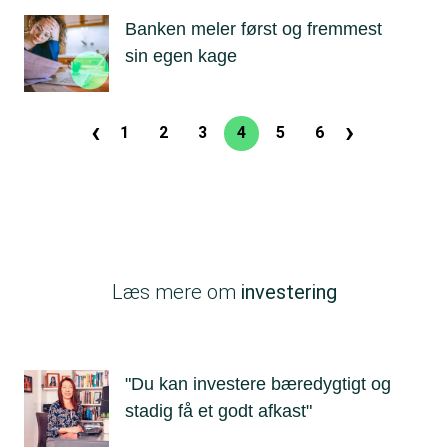
Banken meler først og fremmest
sin egen kage
‹
›
Sideinddeling
1
2
3
4
5
6
Side
Side
Side
Nuværende
Side
Side
Forrige
Næste
side
side
side
Læs mere om
investering
"Du kan investere bæredygtigt og
stadig få et godt afkast"