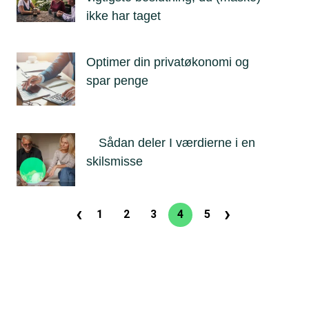
ikke har taget
Optimer din privatøkonomi og
spar penge
Sådan deler I værdierne i en
skilsmisse
‹
›
Sideinddeling
1
2
3
4
5
Side
Side
Side
Nuværende
Side
Forrige
Næste
side
side
side