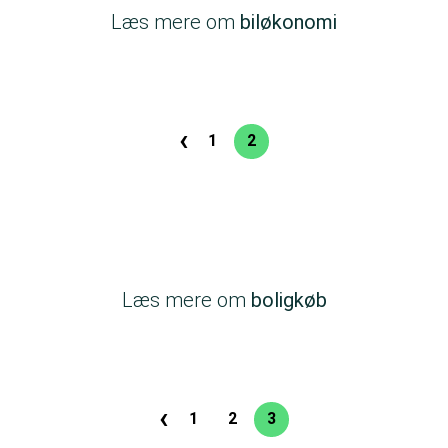
Læs mere om
biløkonomi
‹
Sideinddeling
1
2
Side
Nuværende
Forrige
side
side
Læs mere om
boligkøb
‹
Sideinddeling
1
2
3
Side
Side
Nuværende