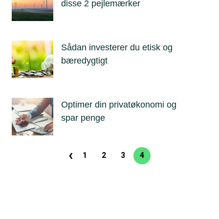
disse 2 pejlemærker
Sådan investerer du etisk og
bæredygtigt
Optimer din privatøkonomi og
spar penge
‹
Sideinddeling
1
2
3
4
Side
Side
Side
Nuværende
Forrige
side
side