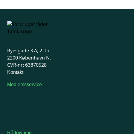
Forrige
side
side
Ryesgade 3 A, 2. th.
2200 København N.
CVR-nr: 63870528
Kontakt
Medlemsservice
Man-tirsdag: kl. 9-12
Onsdag: Lukket
Tors-fredag: kl. 9-12
7741 7741
Kontakt medlemsservice
Rådgivning