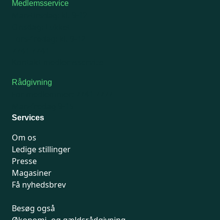
Medlemsservice
Man-tirsdag: kl. 9-12
Onsdag: Lukket
Tors-fredag: kl. 9-12
7741 7741
Kontakt medlemsservice
Rådgivning
For medlemmer: 7741 7777
Man-fredag 9-15
Services
Om os
Ledige stillinger
Presse
Magasiner
Få nyhedsbrev
Besøg også