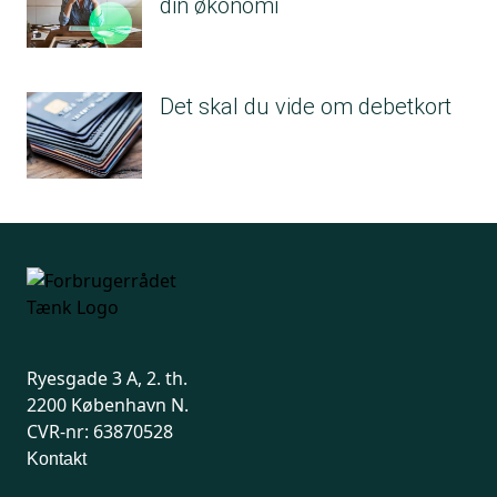
din økonomi
Det skal du vide om debetkort
Ryesgade 3 A, 2. th.
2200 København N.
CVR-nr: 63870528
Kontakt