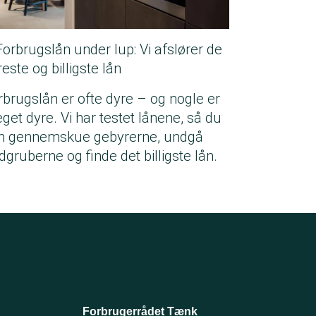
Forbrugslån under lup: Vi afslører de
este og billigste lån
rbrugslån er ofte dyre – og nogle er
get dyre. Vi har testet lånene, så du
n gennemskue gebyrerne, undgå
dgruberne og finde det billigste lån.
Forbrugerrådet Tænk