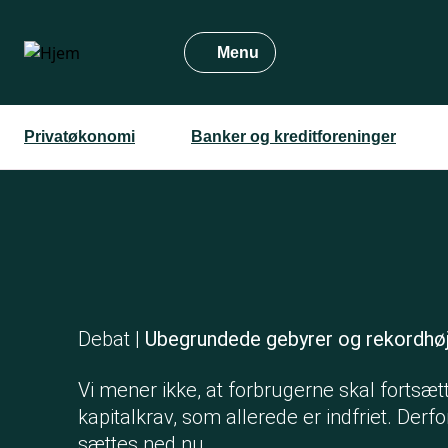
Gå
til
Menu
hovedindhold
Privatøkonomi
Banker og kreditforeninger
Debat |
Ubegrundede gebyrer og rekordhøj
Vi mener ikke, at forbrugerne skal fortsætt
kapitalkrav, som allerede er indfriet. Derf
sættes ned nu.