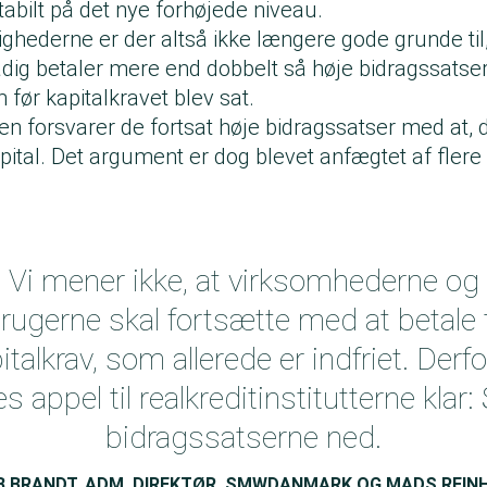
stabilt på det nye forhøjede niveau.
ghederne er der altså ikke længere gode grunde til,
dig betaler mere end dobbelt så høje bidragssatser
 før kapitalkravet blev sat.
en forsvarer de fortsat høje bidragssatser med at,
pital. Det argument er dog blevet anfægtet af fler
Vi mener ikke, at virksomhederne og
rugerne skal fortsætte med at betale t
italkrav, som allerede er indfriet. Derfo
s appel til realkreditinstitutterne klar
bidragssatserne ned.
 BRANDT, ADM. DIREKTØR, SMWDANMARK OG MADS REIN