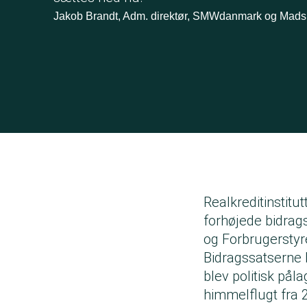
Jakob Brandt, Adm. direktør, SMWdanmark og Mads R
Realkreditinstitu
forhøjede bidrag
og Forbrugerstyr
Bidragssatserne b
blev politisk pål
himmelflugt fra 2