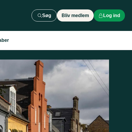
Søg
Bliv medlem
Log ind
aber