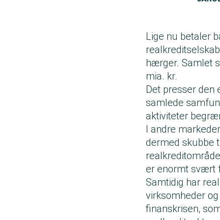
Lige nu betaler 
realkreditselskabe
hærger. Samlet se
mia. kr.
Det presser den 
samlede samfund
aktiviteter begræ
I andre markeder 
dermed skubbe til
realkreditområde
er enormt svært 
Samtidig har rea
virksomheder og b
finanskrisen, som