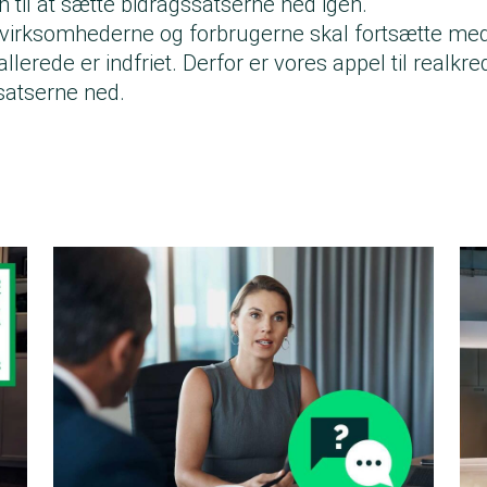
n til at sætte bidragssatserne ned igen.
 virksomhederne og forbrugerne skal fortsætte med a
llerede er indfriet. Derfor er vores appel til realkred
satserne ned.