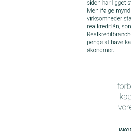
siden har ligget 
Men ifølge myndi
virksomheder sta
realkreditlån, som
Realkreditbranch
penge at have ka
økonomer.
forb
kap
vore
JAKOB