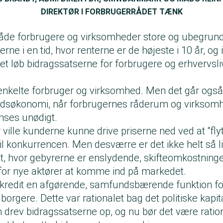
DIREKTØR I FORBRUGERRÅDET TÆNK
både forbrugere og virksomheder store og ubegrund
rne i en tid, hvor renterne er de højeste i 10 år, og 
t løb bidragssatserne for forbrugere og erhvervsliv
enkelte forbruger og virksomhed. Men det går ogs
søkonomi, når forbrugernes råderum og virksom
nses unødigt.
ville kunderne kunne drive priserne ned ved at “fly
 konkurrencen. Men desværre er det ikke helt så li
t, hvor gebyrerne er enslydende, skifteomkostninge
for nye aktører at komme ind på markedet.
lkredit en afgørende, samfundsbærende funktion f
orgere. Dette var rationalet bag det politiske kapit
 drev bidragssatserne op, og nu bør det være ration