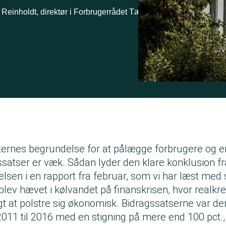
·
einholdt, direktør i Forbrugerrådet Tænk
Foto: Getty I
tternes begrundelse for at pålægge forbrugere og e
ssatser er væk. Sådan lyder den klare konklusion f
elsen i en
rapport fra februar
, som vi har læst med 
lev hævet i kølvandet på finanskrisen, hvor realkred
agt at polstre sig økonomisk. Bidragssatserne var de
011 til 2016 med en stigning på mere end 100 pct.,