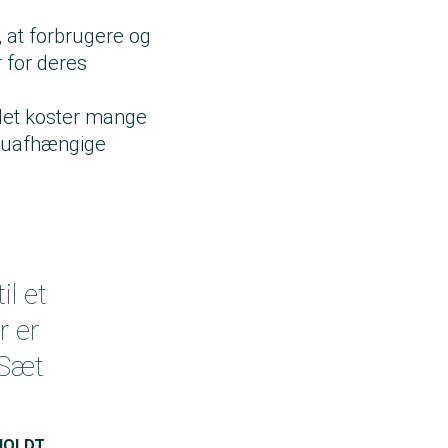
 at forbrugere og
 for deres
 det koster mange
e uafhængige
il et
r er
: Sæt
HOLDT,