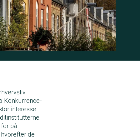
·
mages
20. juni 2023
rhvervsliv
ra Konkurrence-
stor interesse.
itinstitutterne
rfor på
 hvorefter de