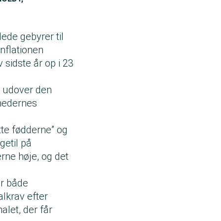
ede gebyrer til
inflationen
 sidste år op i 23
å udover den
hedernes
tte fødderne” og
getil på
rne høje, og det
or både
alkrav efter
alet, der får