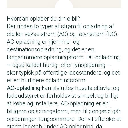
tilgængelige via en app, så andre kan finde
laderen, bruge den og betale for strømmen
direkte. Det kan være smart til fx naboer eller i
Hvordan oplader du din elbil?
sommerhusområder.
Der findes to typer af strøm til opladning af
Det er også en mulighed at oplade på andres
elbiler: vekselstrøm (AC) og jævnstrøm (DC).
ladeboks, hvis du har fået lov til det, og I har
AC-opladning er hjemme- og
ladeabonnement hos samme udbyder. Her vil
destinationsopladning, og det er en
det ofte fungere ved at RFID er aktiveret på
langsommere opladningsform. DC-opladning
ladeboksen, så du kan scanne din ladebrik og
– også kaldet hurtig- eller lynopladning –
opladningen bliver afregnet efter dit eget
sker typisk på offentlige ladestandere, og det
kundeforhold.
er en hurtigere opladningsform.
Hvis du bor i en boligforening uden mulighed
AC-opladning
kan tilsluttes husets eltavle, og
for opladning, kan det være en ide at
ladeudstyret er forholdsvist simpelt og billigt
undersøge mulighederne for at opsætte
at købe og installere. AC-opladning er en
købte eller lejede dele-ladebokse til
billigere opladningsform, men til gengæld går
foreningen.
opladningen langsommere. Der vil ofte ske et
større ladetab under AC-opladning, da