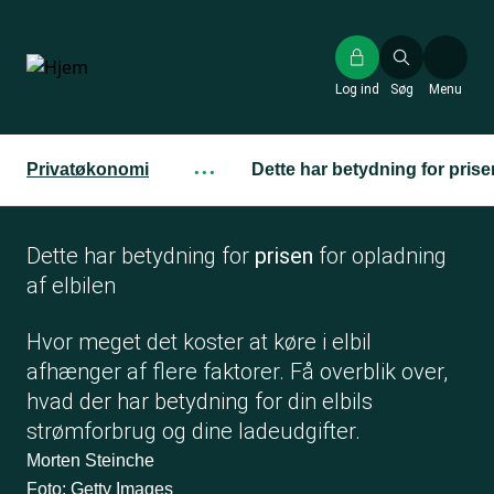
Gå
til
hovedindhold
Log ind
Søg
Menu
Privatøkonomi
···
Dette har betydning for prise
Dette har betydning for
prisen
for opladning
af elbilen
Hvor meget det koster at køre i elbil
afhænger af flere faktorer. Få overblik over,
hvad der har betydning for din elbils
strømforbrug og dine ladeudgifter.
Morten Steinche
Foto: Getty Images