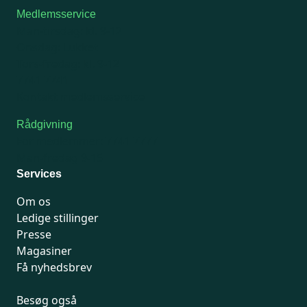
Medlemsservice
Man-tirsdag: kl. 9-12
Onsdag: Lukket
Tors-fredag: kl. 9-12
7741 7741
Kontakt medlemsservice
Rådgivning
For medlemmer: 7741 7777
Man-fredag 9-15
Services
Om os
Ledige stillinger
Presse
Magasiner
Få nyhedsbrev
Besøg også