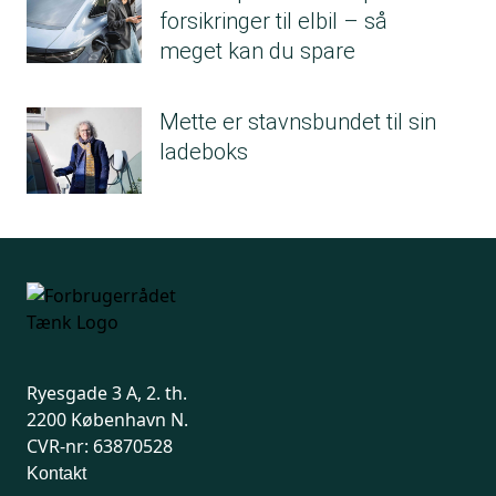
forsikringer til elbil – så
meget kan du spare
Mette er stavnsbundet til sin
ladeboks
Ryesgade 3 A, 2. th.
2200 København N.
CVR-nr: 63870528
Kontakt