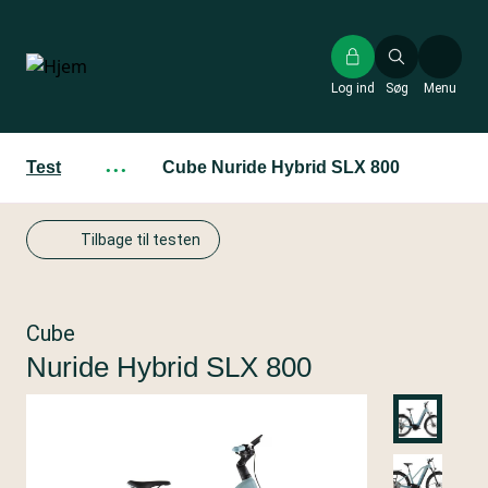
Gå
til
hovedindhold
Log ind
Søg
Menu
Test
···
Cube Nuride Hybrid SLX 800
Tilbage til testen
Cube
Nuride Hybrid SLX 800