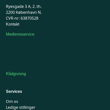
Ryesgade 3 A, 2. th.
2200 København N.
CVR-nr: 63870528
Kontakt
Medlemsservice
Man-tirsdag: kl. 9-12
Onsdag: Lukket
Tors-fredag: kl. 9-12
7741 7741
Kontakt medlemsservice
Rådgivning
For medlemmer: 7741 7777
Man-fredag 9-15
Services
Om os
Ledige stillinger