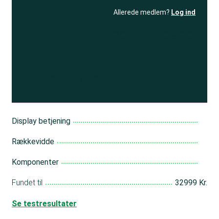
Allerede medlem?
Log ind
Se resultatet
og få adgang
til 150+ andre test
Bliv medlem
Display betjening
Rækkevidde
Komponenter
Fundet til
32999 Kr.
Se testresultater