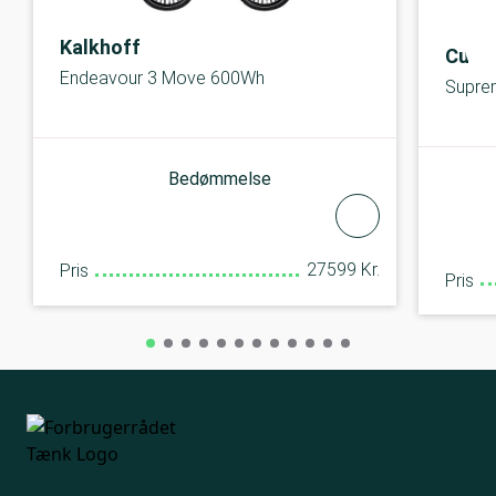
Kalkhoff
Cube
Endeavour 3 Move 600Wh
Suprem
Bedømmelse
27599 Kr.
Pris
Pris