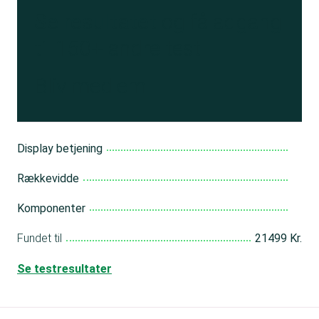
Se resultatet
og få adgang
til 150+ andre test
Bliv medlem
Display betjening
Rækkevidde
Komponenter
Fundet til
21499 Kr.
Se testresultater