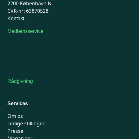
2200 København N.
CVR-nr: 63870528
Kontakt
Medlemsservice
Man-tirsdag: kl. 9-12
Onsdag: Lukket
Tors-fredag: kl. 9-12
7741 7741
Kontakt medlemsservice
Rådgivning
For medlemmer: 7741 7777
Man-fredag 9-15
Services
Om os
Ledige stillinger
Presse
Magasiner