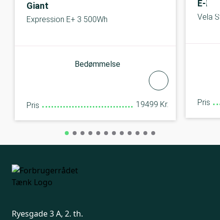
E-Fly
Giant
Vela S
Expression E+ 3 500Wh
Bedømmelse
Pris
19499 Kr.
Pris
Ryesgade 3 A, 2. th.