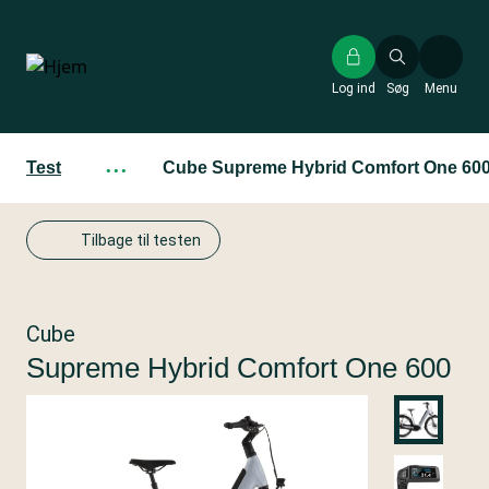
Gå
til
hovedindhold
Log ind
Søg
Menu
Test
···
Cube Supreme Hybrid Comfort One 60
Tilbage til testen
Cube
Supreme Hybrid Comfort One 600