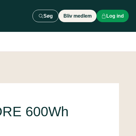
Søg
Bliv medlem
Log ind
CORE 600Wh