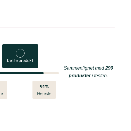
Dette produkt
Sammenlignet med
290
produkter
i testen.
%
91%
te
Højeste