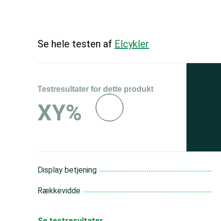
Se hele testen af
Elcykler
Testresultater for dette produkt
Se 
XY%
og 
150
Display betjening
Rækkevidde
Se testresultater