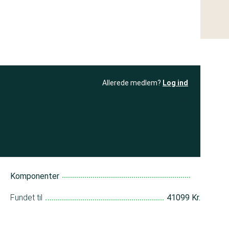
Allerede medlem?
Log ind
resultatet
Bliv medlem
få adgang til
+ andre test
Komponenter
Fundet til
41099 Kr.