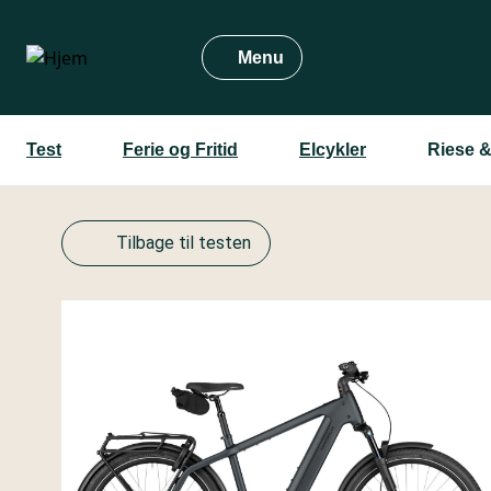
Gå
til
Menu
hovedindhold
Test
Ferie og Fritid
Elcykler
Riese 
Tilbage til testen