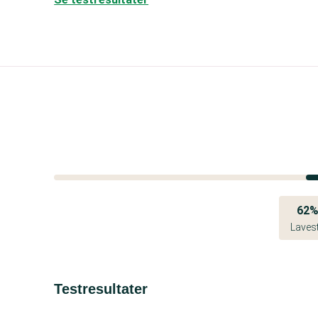
62
Laves
Testresultater