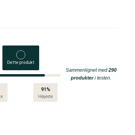
Dette produkt
Sammenlignet med
290
produkter
i testen.
%
91%
te
Højeste