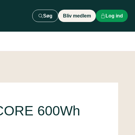
Søg
Bliv medlem
Log ind
g CORE 600Wh