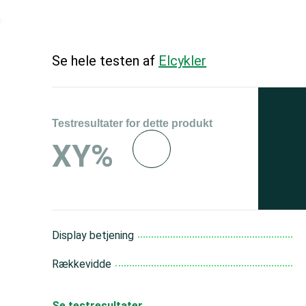
Se hele testen af
Elcykler
Testresultater for dette produkt
Se 
XY%
og 
150
Display betjening
Rækkevidde
Se testresultater