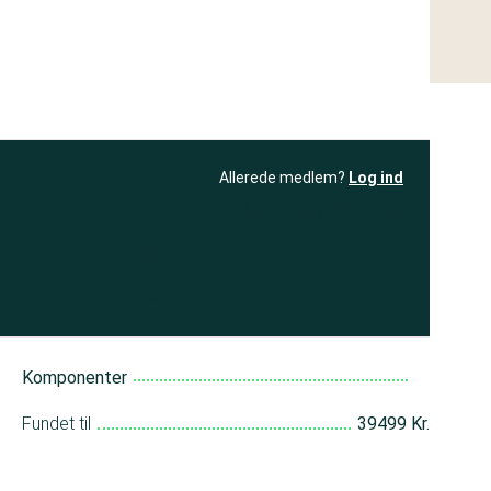
Allerede medlem?
Log ind
resultatet
Bliv medlem
få adgang til
+ andre test
Komponenter
Fundet til
39499 Kr.