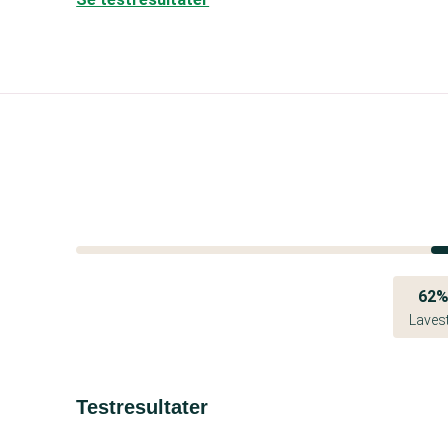
62
Laves
Testresultater