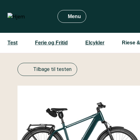
Gå
til
Menu
hovedindhold
Test
Ferie og Fritid
Elcykler
Riese 
Tilbage til testen