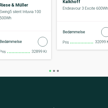
Kalkhoff
Riese & Müller
Endeavour 3 Excite 600Wh
Swing5 silent Intuvia 100
500Wh
Bedømmelse
Bedømmelse
32099 K
Pris
32899 Kr.
Pris