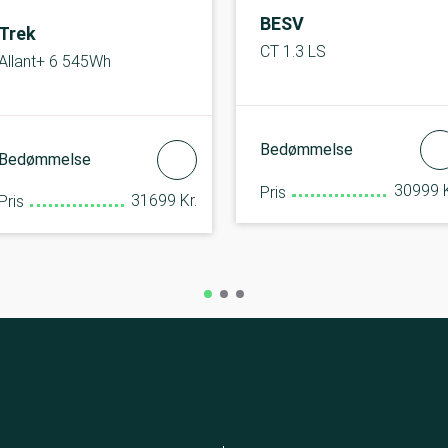
BESV
Trek
CT 1.3 LS
Allant+ 6 545Wh
Bedømmelse
Bedømmelse
30999 K
Pris
31699 Kr.
Pris