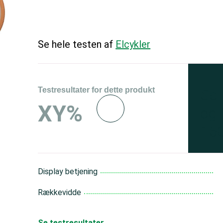
Se hele testen af
Elcykler
Testresultater for dette produkt
Se 
XY%
og 
150
Display betjening
Rækkevidde
Se testresultater