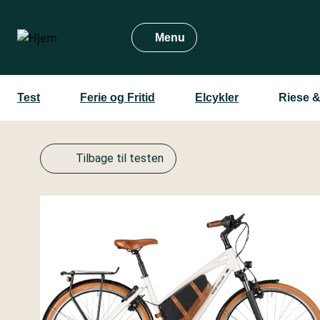
Gå
til
Menu
hovedindhold
Test
Ferie og Fritid
Elcykler
Riese &
Tilbage til testen