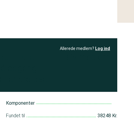
Allerede medlem?
Log ind
resultatet
Bliv medlem
få adgang til
+ andre test
Komponenter
Fundet til
38248 Kr.