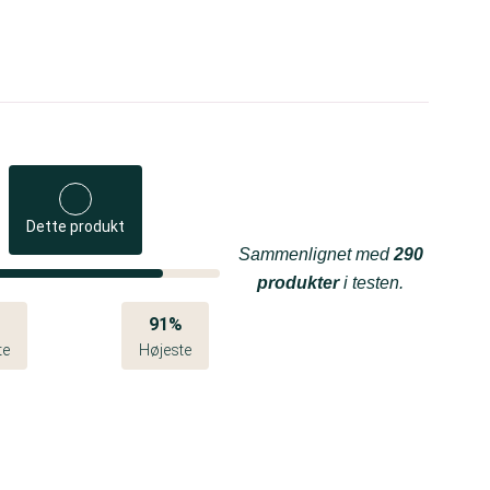
Dette produkt
Sammenlignet med
290
produkter
i testen.
%
91%
te
Højeste