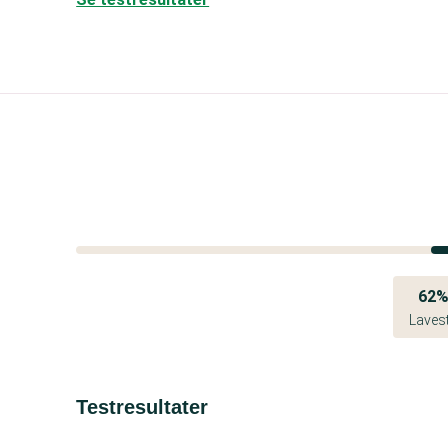
62
Laves
Testresultater