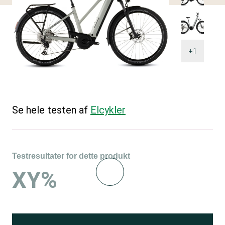
+1
Se hele testen af
Elcykler
Testresultater for dette produkt
XY%