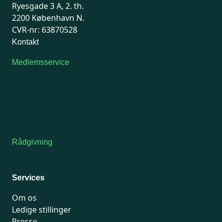
Ryesgade 3 A, 2. th.
2200 København N.
CVR-nr: 63870528
Kontakt
Medlemsservice
Man-tirsdag: kl. 9-12
Onsdag: Lukket
Tors-fredag: kl. 9-12
7741 7741
Kontakt medlemsservice
Rådgivning
For medlemmer: 7741 7777
Man-fredag 9-15
Services
Om os
Ledige stillinger
Presse