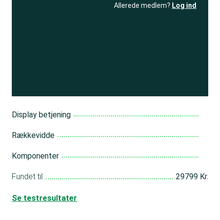
Allerede medlem?
Log ind
Se resultatet
og få adgang
til 150+ andre test
Bliv medlem
Display betjening
Rækkevidde
Komponenter
Fundet til
29799 Kr.
Se testresultater