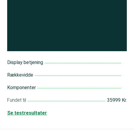
Se resultatet
og få adgang
til 150+ andre test
Bliv medlem
Display betjening
Rækkevidde
Komponenter
Fundet til
35999 Kr.
Se testresultater