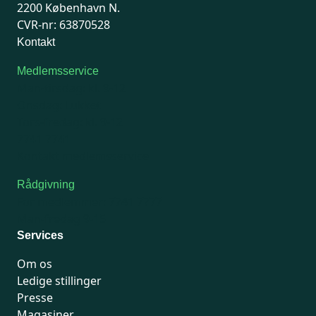
2200 København N.
CVR-nr: 63870528
Kontakt
Medlemsservice
Man-tirsdag: kl. 9-12
Onsdag: Lukket
Tors-fredag: kl. 9-12
7741 7741
Kontakt medlemsservice
Rådgivning
For medlemmer: 7741 7777
Man-fredag 9-15
Services
Om os
Ledige stillinger
Presse
Magasiner