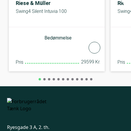
Riese & Müller
Riese
Swing4 Silent Intuvia 100
Swing4
Bedømmelse
29599 Kr.
Pris
Pris
Ryesgade 3 A, 2. th.