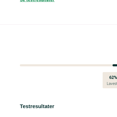
62
Laves
Testresultater