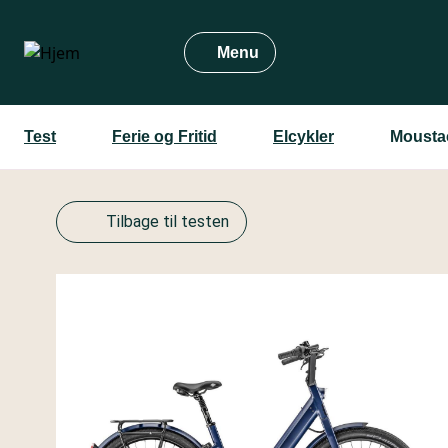
Gå
til
Menu
hovedindhold
Test
Ferie og Fritid
Elcykler
Mousta
Tilbage til testen