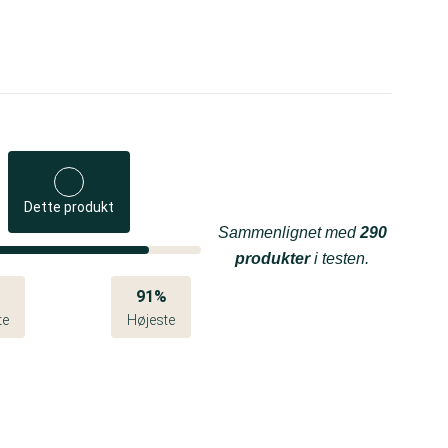
Dette produkt
Sammenlignet med
290
produkter
i testen.
%
91%
te
Højeste