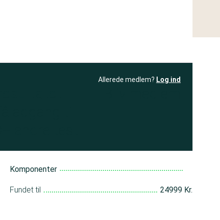
Allerede medlem?
Log ind
resultatet
Bliv medlem
få adgang til
+ andre test
Komponenter
Fundet til
24999 Kr.