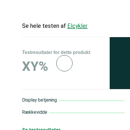
Se hele testen af
Elcykler
Testresultater for dette produkt
Se 
XY%
og 
150
Display betjening
Rækkevidde
Se testresultater