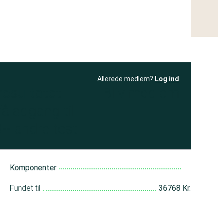
Allerede medlem?
Log ind
resultatet
Bliv medlem
få adgang til
+ andre test
Komponenter
Fundet til
36768 Kr.