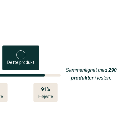
Dette produkt
Sammenlignet med
290
produkter
i testen.
%
91%
te
Højeste