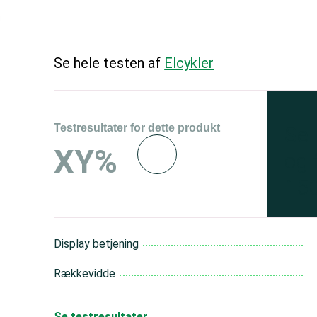
Se hele testen af
Elcykler
Testresultater for dette produkt
Se 
XY%
og 
150
Display betjening
Rækkevidde
Se testresultater