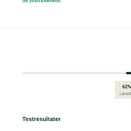
62
Laves
Testresultater