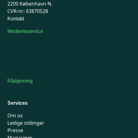
2200 København N.
CVR-nr: 63870528
Kontakt
Medlemsservice
Man-tirsdag: kl. 9-12
Onsdag: Lukket
Tors-fredag: kl. 9-12
7741 7741
Kontakt medlemsservice
Rådgivning
For medlemmer: 7741 7777
Man-fredag 9-15
Services
Om os
Ledige stillinger
Presse
Magasiner