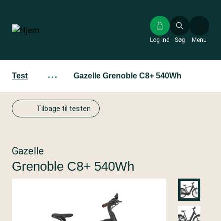
Gå
til
hovedindhold
Log ind
Søg
Menu
Test
···
Gazelle Grenoble C8+ 540Wh
Tilbage til testen
Gazelle
Grenoble C8+ 540Wh