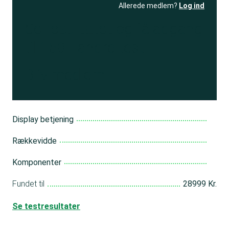
Allerede medlem?
Log ind
Se resultatet
og få adgang
til 150+ andre test
Bliv medlem
Display betjening
Rækkevidde
Komponenter
Fundet til
28999 Kr.
Se testresultater