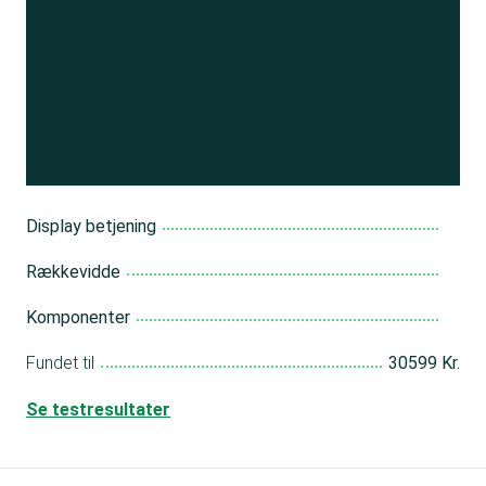
Se resultatet
og få adgang
til 150+ andre test
Bliv medlem
Display betjening
Rækkevidde
Komponenter
Fundet til
30599 Kr.
Se testresultater