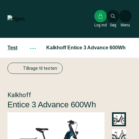
Gå
til
hovedindhold
Log ind
Søg
Menu
Test
···
Kalkhoff Entice 3 Advance 600Wh
Tilbage til testen
Kalkhoff
Entice 3 Advance 600Wh