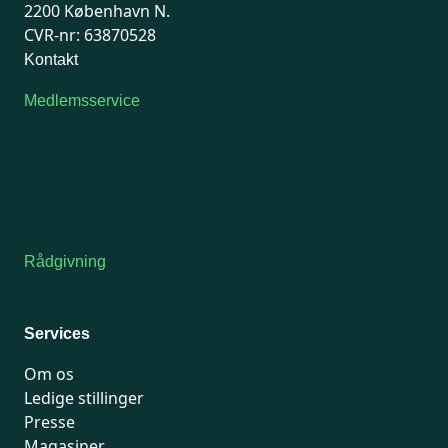
2200 København N.
CVR-nr: 63870528
Kontakt
Medlemsservice
Man-tirsdag: kl. 9-12
Onsdag: Lukket
Tors-fredag: kl. 9-12
7741 7741
Kontakt medlemsservice
Rådgivning
For medlemmer: 7741 7777
Man-fredag 9-15
Services
Om os
Ledige stillinger
Presse
Magasiner