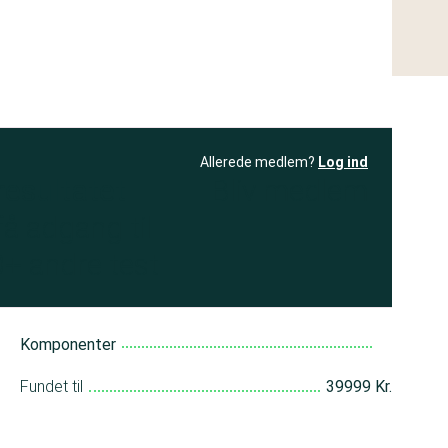
Allerede medlem?
Log ind
resultatet
Bliv medlem
få adgang til
+ andre test
Komponenter
Fundet til
39999 Kr.