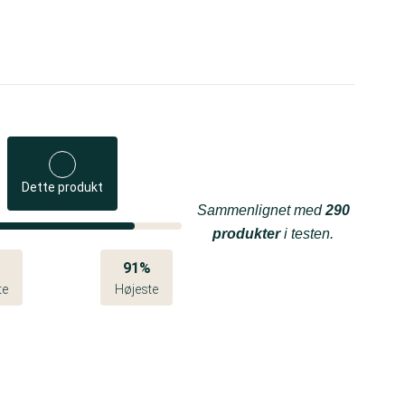
Dette produkt
Sammenlignet med
290
produkter
i testen.
%
91%
te
Højeste