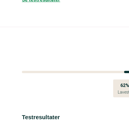
62
Laves
Testresultater