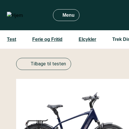
Gå
til
Menu
hovedindhold
Test
Ferie og Fritid
Elcykler
Trek Di
Tilbage til testen