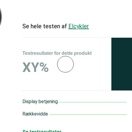
Se hele testen af
Elcykler
Testresultater for dette produkt
Se 
XY%
og 
150
Display betjening
Rækkevidde
Se testresultater