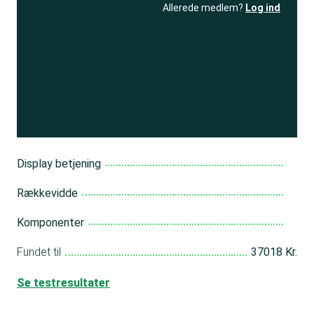
Allerede medlem?
Log ind
Se resultatet
og få adgang
til 150+ andre test
Bliv medlem
Display betjening
Rækkevidde
Komponenter
Fundet til
37018 Kr.
Se testresultater