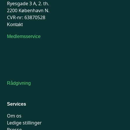
Ryesgade 3 A, 2. th.
2200 København N.
CVR-nr: 63870528
Kontakt
Medlemsservice
Man-tirsdag: kl. 9-12
Onsdag: Lukket
Tors-fredag: kl. 9-12
7741 7741
Kontakt medlemsservice
Rådgivning
For medlemmer: 7741 7777
Man-fredag 9-15
Services
Om os
Ledige stillinger
Presse