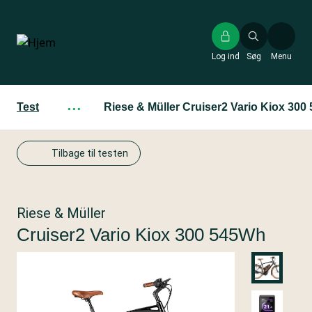
Gå
til
hovedindhold
Log ind
Søg
Menu
Test
···
Riese & Müller Cruiser2 Vario Kiox 30
Tilbage til testen
Riese & Müller
Cruiser2 Vario Kiox 300 545Wh