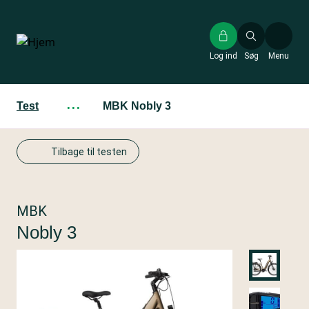
Gå
til
hovedindhold
Log ind
Søg
Menu
Test
···
MBK Nobly 3
Tilbage til testen
MBK
Nobly 3