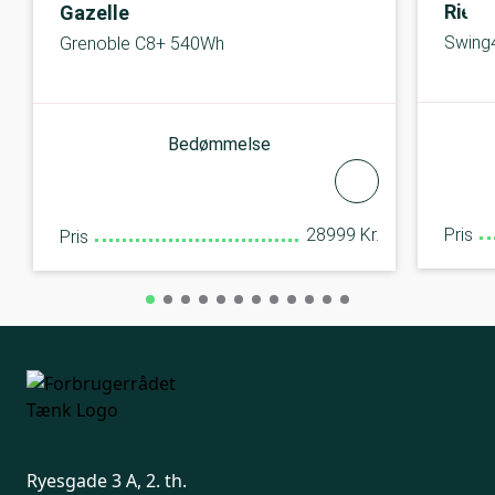
Riese
Gazelle
Swing4
Grenoble C8+ 540Wh
Bedømmelse
Pris
28999 Kr.
Pris
Ryesgade 3 A, 2. th.