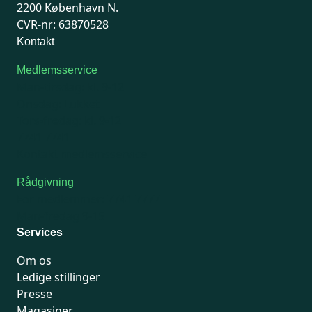
2200 København N.
CVR-nr: 63870528
Kontakt
Medlemsservice
Man-tirsdag: kl. 9-12
Onsdag: Lukket
Tors-fredag: kl. 9-12
7741 7741
Kontakt medlemsservice
Rådgivning
For medlemmer: 7741 7777
Man-fredag 9-15
Services
Om os
Ledige stillinger
Presse
Magasiner