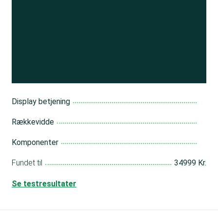
Se resultatet
og få adgang
til 150+ andre test
Bliv medlem
Display betjening
Rækkevidde
Komponenter
Fundet til
34999 Kr.
Se testresultater