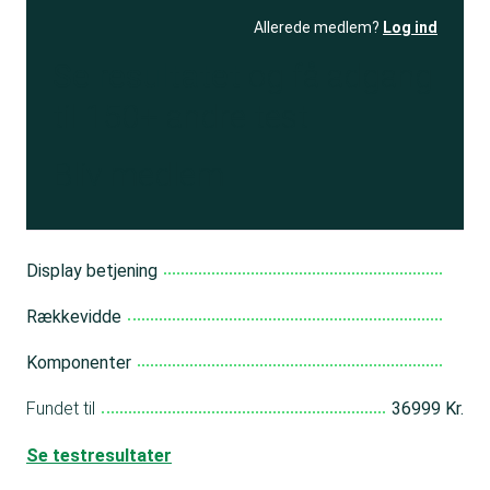
Allerede medlem?
Log ind
Se resultatet
og få adgang
til 150+ andre test
Bliv medlem
Display betjening
Rækkevidde
Komponenter
Fundet til
36999 Kr.
Se testresultater