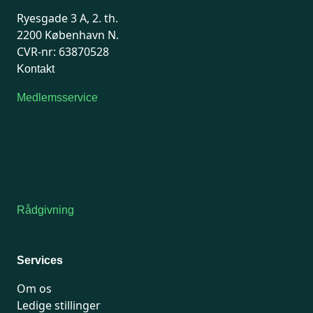
Ryesgade 3 A, 2. th.
2200 København N.
CVR-nr: 63870528
Kontakt
Medlemsservice
Man-tirsdag: kl. 9-12
Onsdag: Lukket
Tors-fredag: kl. 9-12
7741 7741
Kontakt medlemsservice
Rådgivning
For medlemmer: 7741 7777
Man-fredag 9-15
Services
Om os
Ledige stillinger