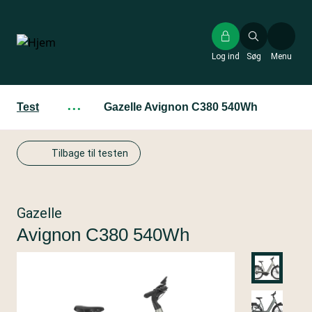
Gå
til
hovedindhold
Log ind
Søg
Menu
Test
···
Gazelle Avignon C380 540Wh
Tilbage til testen
Gazelle
Avignon C380 540Wh