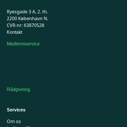
Ryesgade 3 A, 2. th.
2200 København N.
CVR-nr: 63870528
Kontakt
Medlemsservice
Man-tirsdag: kl. 9-12
Onsdag: Lukket
Tors-fredag: kl. 9-12
7741 7741
Kontakt medlemsservice
Rådgivning
For medlemmer: 7741 7777
Man-fredag 9-15
Services
Om os