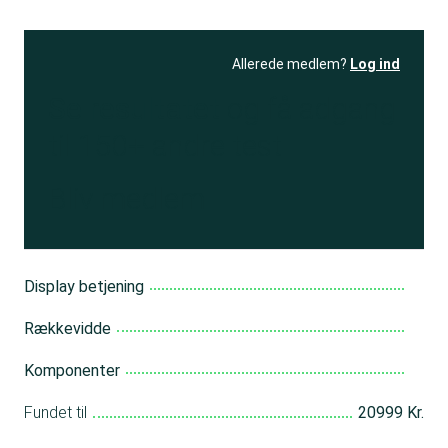
Allerede medlem?
Log ind
Se resultatet
og få adgang
til 150+ andre test
Bliv medlem
Display betjening
Rækkevidde
Komponenter
Fundet til
20999 Kr.