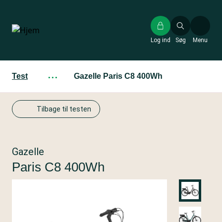
Gå
til
hovedindhold
Log ind
Søg
Menu
Test
···
Gazelle Paris C8 400Wh
Tilbage til testen
Gazelle
Paris C8 400Wh