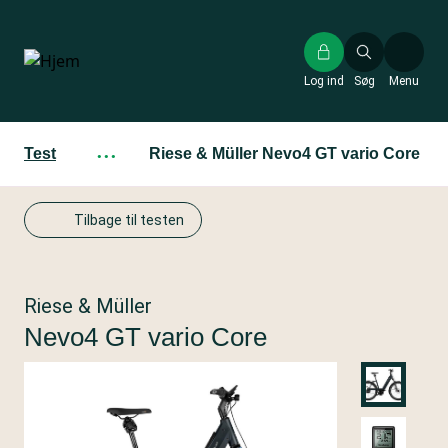
Gå
til
hovedindhold
Log ind
Søg
Menu
Test
···
Riese & Müller Nevo4 GT vario Core
Tilbage til testen
Riese & Müller
Nevo4 GT vario Core