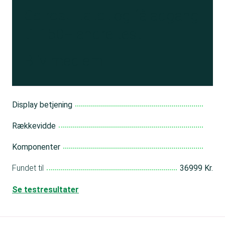
Se resultatet
og få adgang
til 150+ andre test
Bliv medlem
Display betjening
Rækkevidde
Komponenter
Fundet til
36999 Kr.
Se testresultater