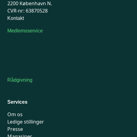
2200 København N.
CVR-nr: 63870528
Kontakt
Medlemsservice
Man-tirsdag: kl. 9-12
Onsdag: Lukket
Tors-fredag: kl. 9-12
7741 7741
Kontakt medlemsservice
Rådgivning
For medlemmer: 7741 7777
Man-fredag 9-15
Services
Om os
Ledige stillinger
Presse
Magasiner