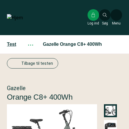
Gå
til
hovedindhold
Log ind
Søg
Menu
Test
···
Gazelle Orange C8+ 400Wh
Tilbage til testen
Gazelle
Orange C8+ 400Wh