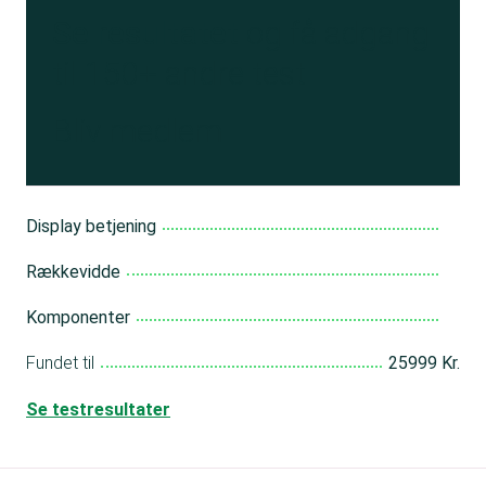
Se resultatet
og få adgang
til 150+ andre test
Bliv medlem
Display betjening
Rækkevidde
Komponenter
Fundet til
25999 Kr.
Se testresultater