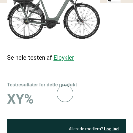
Se hele testen af
Elcykler
Testresultater for dette produkt
XY%
Allerede medlem?
Log ind