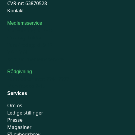
CVR-nr: 63870528
Kontakt
Medlemsservice
Man-tirsdag: kl. 9-12
Onsdag: Lukket
Tors-fredag: kl. 9-12
7741 7741
Kontakt medlemsservice
Rådgivning
For medlemmer: 7741 7777
Man-fredag 9-15
Services
Om os
Ledige stillinger
Presse
Magasiner
Få nyhedsbrev