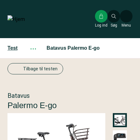
Gå
til
hovedindhold
Log ind
Søg
Menu
Test
···
Batavus Palermo E-go
Tilbage til testen
Batavus
Palermo E-go