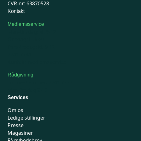
CVR-nr: 63870528
Kontakt
Medlemsservice
Man-tirsdag: kl. 9-12
Onsdag: Lukket
Tors-fredag: kl. 9-12
7741 7741
Kontakt medlemsservice
Rådgivning
For medlemmer: 7741 7777
Man-fredag 9-15
Services
Om os
Ledige stillinger
Presse
Magasiner
Få nyhedsbrev