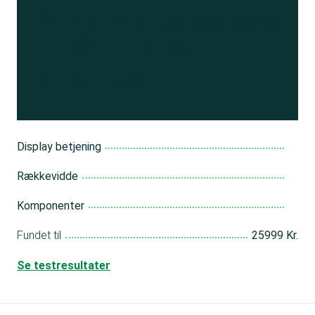
Se resultatet
og få adgang
til 150+ andre test
Bliv medlem
Display betjening
Rækkevidde
Komponenter
Fundet til
25999 Kr.
Se testresultater