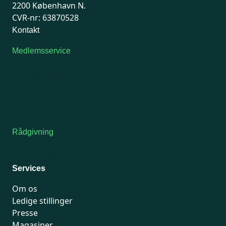
2200 København N.
CVR-nr: 63870528
Kontakt
Medlemsservice
Man-tirsdag: kl. 9-12
Onsdag: Lukket
Tors-fredag: kl. 9-12
7741 7741
Kontakt medlemsservice
Rådgivning
For medlemmer: 7741 7777
Man-fredag 9-15
Services
Om os
Ledige stillinger
Presse
Magasiner