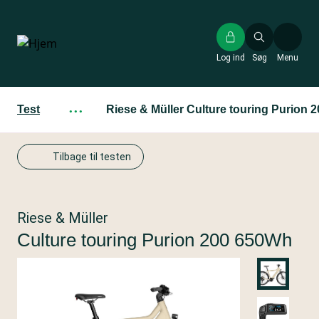
Gå
til
hovedindhold
Log ind
Søg
Menu
Test
···
Riese & Müller Culture touring Purion
Tilbage til testen
Riese & Müller
Culture touring Purion 200 650Wh