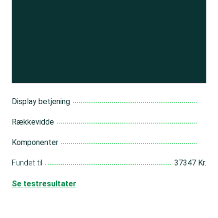
Se resultatet
og få adgang
til 150+ andre test
Bliv medlem
Display betjening
Rækkevidde
Komponenter
Fundet til
37347 Kr.
Se testresultater