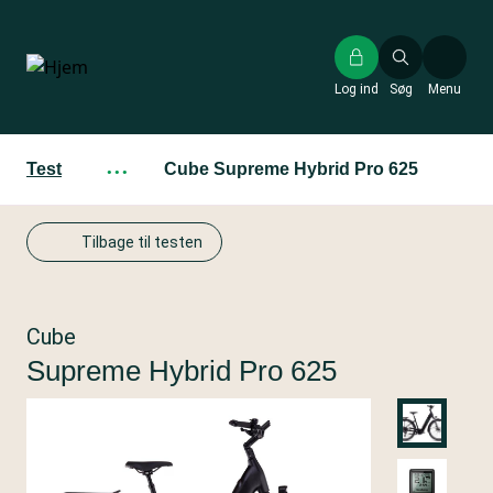
Gå
til
hovedindhold
Log ind
Søg
Menu
Test
···
Cube Supreme Hybrid Pro 625
Tilbage til testen
Cube
Supreme Hybrid Pro 625