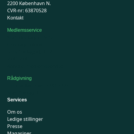
2200 København N.
CVR-nr: 63870528
Kontakt
Medlemsservice
Man-tirsdag: kl. 9-12
Onsdag: Lukket
Tors-fredag: kl. 9-12
7741 7741
Kontakt medlemsservice
Rådgivning
For medlemmer: 7741 7777
Man-fredag 9-15
Services
Om os
Ledige stillinger
Presse
Magasiner