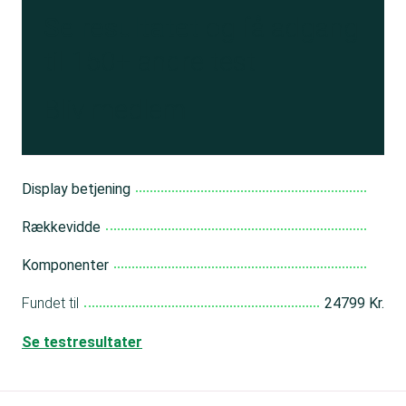
Se resultatet
og få adgang
til 150+ andre test
Bliv medlem
Display betjening
Rækkevidde
Komponenter
Fundet til
24799 Kr.
Se testresultater